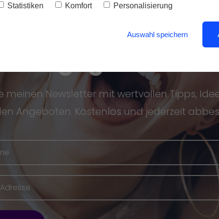
chließe dich etlich
Statistiken
Komfort
Personalisierung
Eltern und
Auswahl speichern
Pädagog*innen a
e meinen Newsletter mit wertvollen Tipps, Id
llen Angeboten. Kostenlos und jederzeit abbest