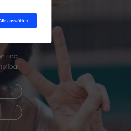
en
Alle auswählen
n
een und
ellbar.